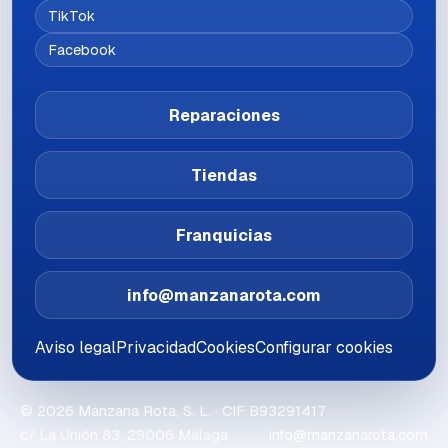
TikTok
Facebook
Reparaciones
Tiendas
Franquicias
info@manzanarota.com
Aviso legal
Privacidad
Cookies
Configurar cookies
©
2026
Manzana Rota, S. L.
· CIF
B93291417
c/ La Unión 83, 29006 Málaga
info@manzanarota.com