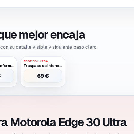
o que mejor encaja
con su detalle visible y siguiente paso claro.
EDGE 30 ULTRA
Traspaso de Informacion Entre Dos Moviles Funcionales
Traspaso de Informacion Entre Dos Moviles Uno Requiere Batería O Pantalla Provisional para Encender
€
69 €
ra Motorola Edge 30 Ultra