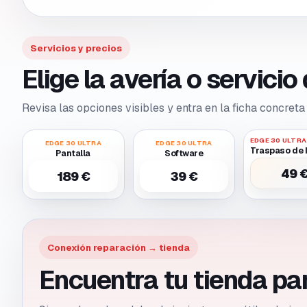
Servicios y precios
Elige la avería o servici
Revisa las opciones visibles y entra en la ficha concreta 
EDGE 30 ULTRA
EDGE 30 ULTRA
EDGE 30 ULTRA
Pantalla
Software
49 
189 €
39 €
Conexión reparación → tienda
Encuentra tu tienda pa