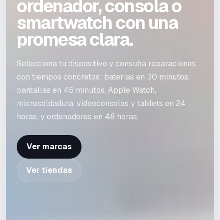
ordenador, consola o
smartwatch con una
promesa clara.
Selecciona tu dispositivo y consulta reparaciones
con tiempos concretos: baterías en 30 minutos,
pantallas en 45 minutos, Apple Watch,
microsoldadura, videoconsolas y tablets en 24
horas, y ordenadores en 48 horas.
Ver marcas
Ver tiendas