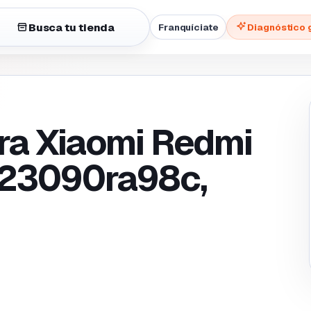
Busca tu tienda
Franquíciate
Diagnóstico 
ra Xiaomi Redmi
s 23090ra98c,