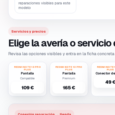
reparaciones visibles para este
modelo
Servicios y precios
Elige la avería o servici
Revisa las opciones visibles y entra en la ficha concreta 
REDMI NOTE 13 PRO
REDMI NOTE 13 PRO
REDMI NOTE 
PLUS
PLUS
PLUS
Pantalla
Pantalla
Conector de
Compatible
Premium
49 
109 €
165 €
Conexión reparación → tienda