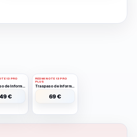
OTE 13 PRO
REDMI NOTE 13 PRO
PLUS
Traspaso de Informacion Entre Dos Moviles Funcionales
Traspaso de Informacion Entre Dos Moviles Uno Requiere Batería O Pantalla Provisional para Encender
49 €
69 €