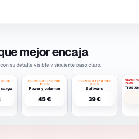
o que mejor encaja
con su detalle visible y siguiente paso claro.
REDMI N
13 PRO
REDMI NOTE 13 PRO
REDMI NOTE 13 PRO
PLUS
PLUS
PLUS
 carga
Power y volumen
Software
€
45 €
39 €