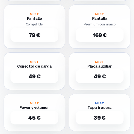
MI 9T
MI 9T
Pantalla
Pantalla
Compatible
Premium con marco
79 €
169 €
MI 9T
MI 9T
Conector de carga
Placa auxiliar
49 €
49 €
MI 9T
MI 9T
Power y volumen
Tapa trasera
45 €
39 €