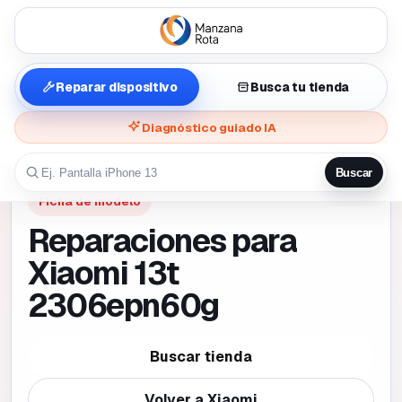
Reparar dispositivo
Busca tu tienda
Diagnóstico guiado IA
Buscar
Ficha de modelo
Reparaciones para
Xiaomi 13t
2306epn60g
Buscar tienda
Volver a
Xiaomi