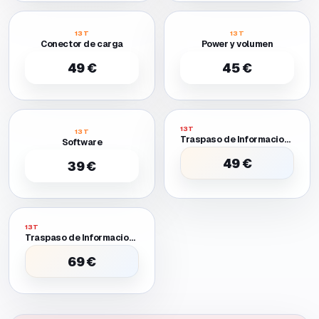
13T
13T
Conector de carga
Power y volumen
49 €
45 €
13T
13T
Traspaso de Informacion Entre Dos Moviles Funcionales
Software
49 €
39 €
13T
Traspaso de Informacion Entre Dos Moviles Uno Requiere Batería O Pantalla Provisional para Encender
69 €