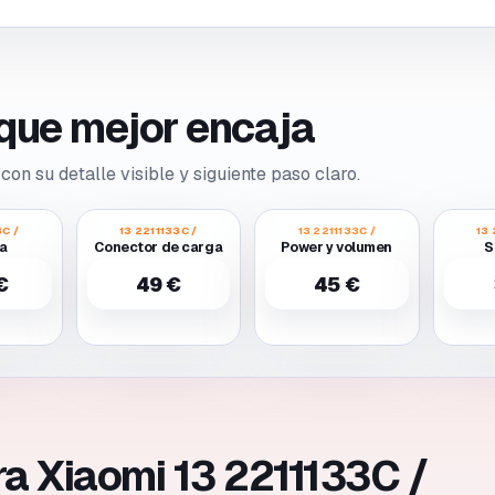
o que mejor encaja
con su detalle visible y siguiente paso claro.
3C /
13 2211133C /
13 2211133C /
13 
la
Conector de carga
Power y volumen
S
€
49 €
45 €
ra Xiaomi 13 2211133C /