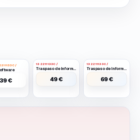
13 2211133C /
13 2211133C /
2211133C /
Traspaso de Informacion Entre Dos Moviles Funcionales
Traspaso de Informacion Entre Dos Moviles Uno Requiere Batería O Pantalla Provisional para Encender
oftware
49 €
69 €
39 €