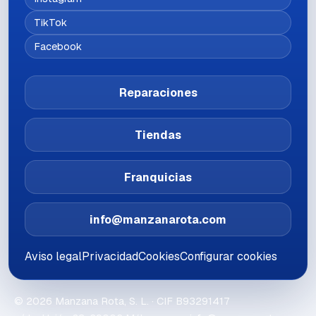
TikTok
Facebook
Reparaciones
Tiendas
Franquicias
info@manzanarota.com
Aviso legal
Privacidad
Cookies
Configurar cookies
©
2026
Manzana Rota, S. L.
· CIF
B93291417