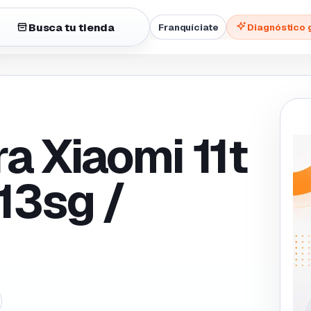
Busca tu tienda
Franquíciate
Diagnóstico 
a Xiaomi 11t
13sg /