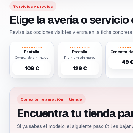
Servicios y precios
Elige la avería o servici
Revisa las opciones visibles y entra en la ficha concreta 
TAB A9 PLUS
TAB A9 PLUS
TAB A9 P
Pantalla
Pantalla
Conector de
Compatible sin marco
Premium sin marco
49 
109 €
129 €
Conexión reparación → tienda
Encuentra tu tienda p
Si ya sabes el modelo, el siguiente paso útil es bajar