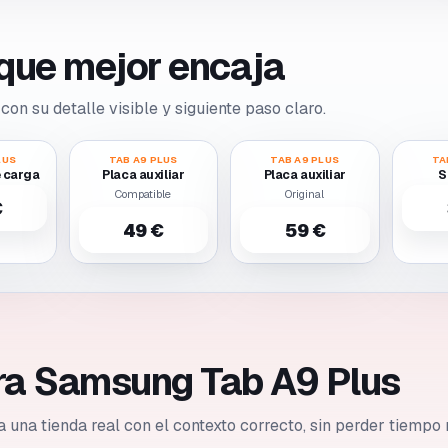
o que mejor encaja
con su detalle visible y siguiente paso claro.
LUS
TAB A9 PLUS
TAB A9 PLUS
TA
 carga
Placa auxiliar
Placa auxiliar
S
Compatible
Original
€
49 €
59 €
ara Samsung Tab A9 Plus
 a una tienda real con el contexto correcto, sin perder tiempo 