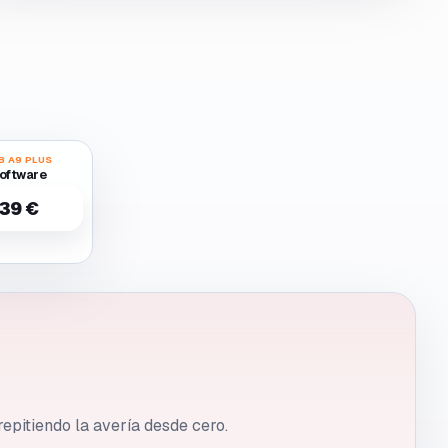
B A9 PLUS
oftware
39 €
repitiendo la avería desde cero.