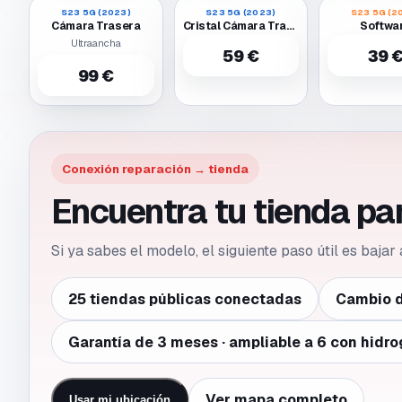
S23 5G (2023)
S23 5G (2023)
S23 5G (2
Cámara Trasera
Cristal Cámara Trasera
Softwa
Ultraancha
59 €
39 
99 €
Conexión reparación → tienda
Encuentra tu tienda p
Si ya sabes el modelo, el siguiente paso útil es bajar
25 tiendas públicas conectadas
Cambio d
Garantía de 3 meses · ampliable a 6 con hidro
Ver mapa completo
Usar mi ubicación