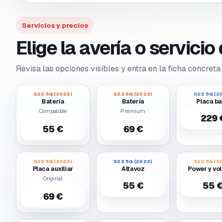
Servicios y precios
Elige la avería o servici
Revisa las opciones visibles y entra en la ficha concreta 
S23 5G (2023)
S23 5G (2023)
S23 5G (2
Batería
Batería
Placa b
Compatible
Premium
229 
55 €
69 €
S23 5G (2023)
S23 5G (2023)
S23 5G (2
Placa auxiliar
Altavoz
Power y vo
Original
55 €
55 
69 €