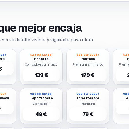
o que mejor encaja
con su detalle visible y siguiente paso claro.
023)
S23 5G (2023)
S23 5G (2023)
S23
ase
Pantalla
Pantalla
P
Compatible con marco
Premium sin marco
Premi
€
139 €
179 €
023)
S23 5G (2023)
S23 5G (2023)
S23
lumen
Tapa trasera
Tapa trasera
A
Compatible
Premium
€
49 €
79 €