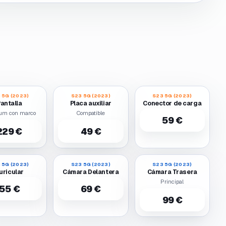
 5G (2023)
S23 5G (2023)
S23 5G (2023)
antalla
Placa auxiliar
Conector de carga
um con marco
Compatible
59 €
229 €
49 €
 5G (2023)
S23 5G (2023)
S23 5G (2023)
uricular
Cámara Delantera
Cámara Trasera
Principal
55 €
69 €
99 €