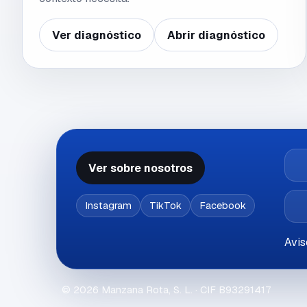
Ver diagnóstico
Abrir diagnóstico
Ver sobre nosotros
Instagram
TikTok
Facebook
Avis
©
2026
Manzana Rota, S. L.
· CIF
B93291417