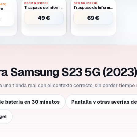
S23 5G (2023)
S23 5G (2023)
023)
Traspaso de Informacion Entre Dos Moviles Funcionales
Traspaso de Informacion Entre Dos Moviles Uno Requiere Batería O Pantalla Provisional para Encender
re
49 €
69 €
€
ara Samsung S23 5G (2023)
 a una tienda real con el contexto correcto, sin perder tiempo 
e batería en 30 minutos
Pantalla y otras averías d
gel