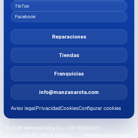
TikTok
Facebook
Reparaciones
Tiendas
Franquicias
info@manzanarota.com
Aviso legal
Privacidad
Cookies
Configurar cookies
©
2026
Manzana Rota, S. L.
· CIF
B93291417
c/ La Unión 83, 29006 Málaga
info@manzanarota.com