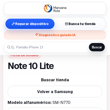
Reparar dispositivo
Busca tu tienda
Diagnóstico guiado IA
Buscar
Ficha de modelo
Note 10 Lite
Buscar tienda
Volver a
Samsung
Modelo alfanumérico:
SM-N770