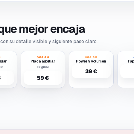
o que mejor encaja
con su detalle visible y siguiente paso claro.
G
A24 4G
A24 4G
liar
Placa auxiliar
Power y volumen
Tap
le
Original
39 €
€
59 €