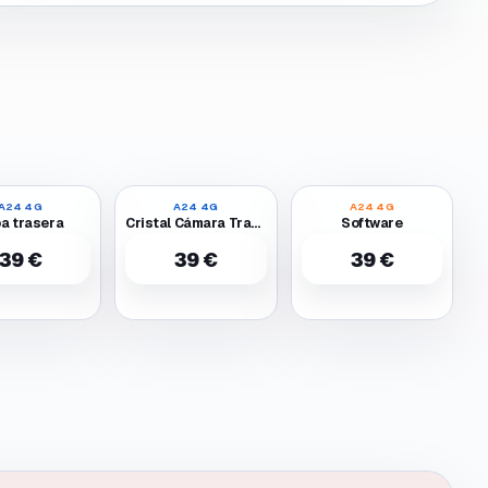
A24 4G
A24 4G
A24 4G
a trasera
Cristal Cámara Trasera
Software
39 €
39 €
39 €