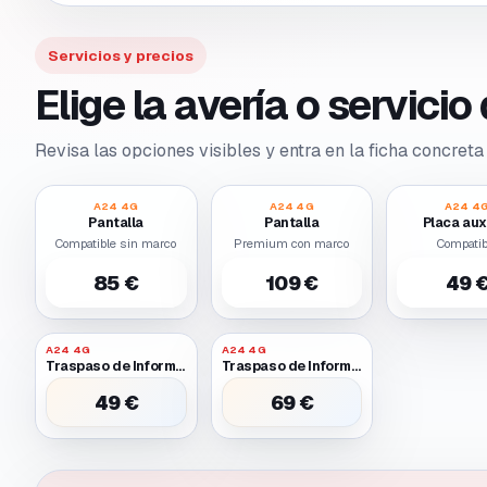
Servicios y precios
Elige la avería o servici
Revisa las opciones visibles y entra en la ficha concreta 
A24 4G
A24 4G
A24 4
Pantalla
Pantalla
Placa auxi
Compatible sin marco
Premium con marco
Compatib
85 €
109 €
49 
A24 4G
A24 4G
Traspaso de Informacion Entre Dos Moviles Funcionales
Traspaso de Informacion Entre Dos Moviles Uno Requiere Batería O Pantalla Provisional para Encender
49 €
69 €