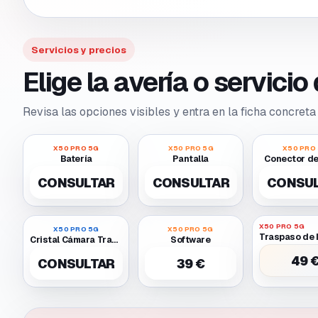
Servicios y precios
Elige la avería o servici
Revisa las opciones visibles y entra en la ficha concreta 
X50 PRO 5G
X50 PRO 5G
X50 PRO
Batería
Pantalla
Conector de
CONSULTAR
CONSULTAR
CONSU
X50 PRO 5G
X50 PRO 5G
X50 PRO 5G
Cristal Cámara Trasera
Software
49 
CONSULTAR
39 €