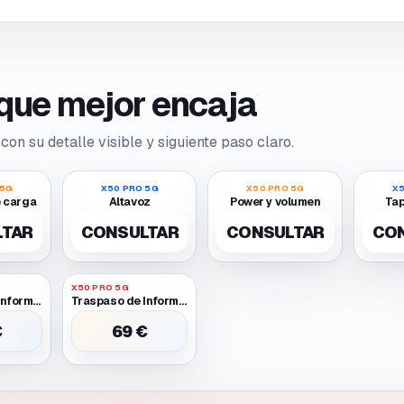
o que mejor encaja
con su detalle visible y siguiente paso claro.
 5G
X50 PRO 5G
X50 PRO 5G
X5
 carga
Altavoz
Power y volumen
Tap
LTAR
CONSULTAR
CONSULTAR
CO
X50 PRO 5G
Traspaso de Informacion Entre Dos Moviles Funcionales
Traspaso de Informacion Entre Dos Moviles Uno Requiere Batería O Pantalla Provisional para Encender
€
69 €