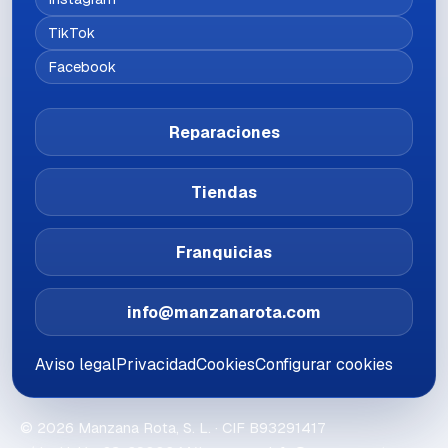
TikTok
Facebook
Reparaciones
Tiendas
Franquicias
info@manzanarota.com
Aviso legal
Privacidad
Cookies
Configurar cookies
©
2026
Manzana Rota, S. L.
· CIF
B93291417