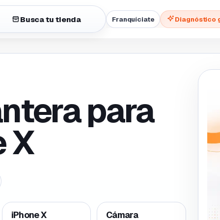
Busca tu tienda
Franquíciate
Diagnóstico 
ntera para
e X
iPhone X
Cámara