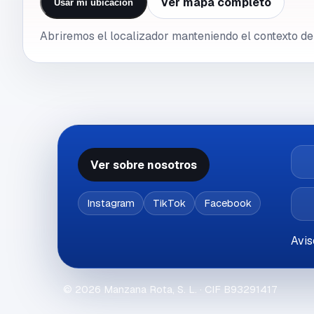
Ver mapa completo
Usar mi ubicación
Abriremos el localizador manteniendo el contexto d
Ver sobre nosotros
Instagram
TikTok
Facebook
Avis
©
2026
Manzana Rota, S. L.
· CIF
B93291417