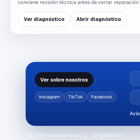
conviene revisión técnica antes de cerrar reparación.
Ver diagnóstico
Abrir diagnóstico
Ver sobre nosotros
Instagram
TikTok
Facebook
Avis
©
2026
Manzana Rota, S. L.
· CIF
B93291417