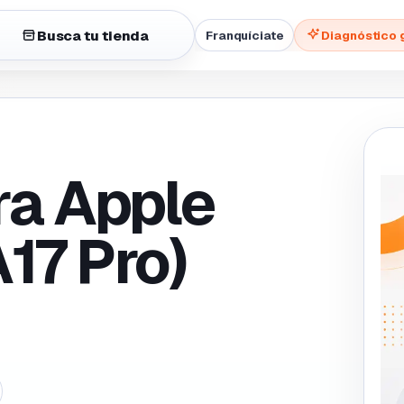
Busca tu tienda
Franquíciate
Diagnóstico 
ra Apple
A17 Pro)