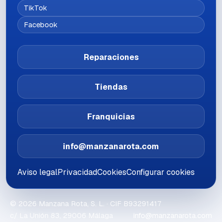
TikTok
Facebook
Reparaciones
Tiendas
Franquicias
info@manzanarota.com
Aviso legal
Privacidad
Cookies
Configurar cookies
©
2026
Manzana Rota, S. L.
· CIF
B93291417
c/ La Unión 83, 29006 Málaga
info@manzanarota.com