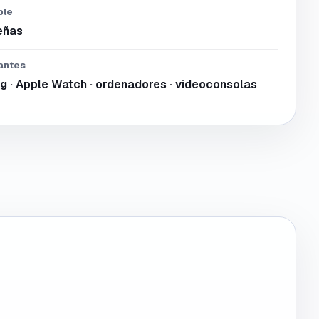
ble
señas
antes
g · Apple Watch · ordenadores · videoconsolas