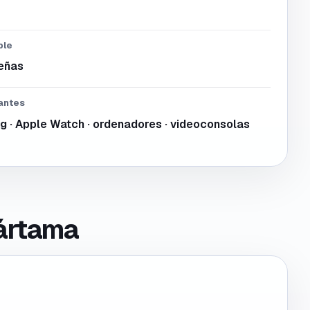
ble
señas
antes
g · Apple Watch · ordenadores · videoconsolas
Cártama