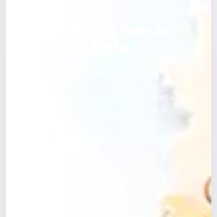
REPARACIÓN CERCA DE TI
Encuentra tu tienda
Manzana Rota
Consulta horarios reales, llama, escribe por
WhatsApp o abre la ruta en Google Maps. Si ya
vienes con una reparación en mente, aquí también
ves los tiempos publicados: baterías en 30
minutos, pantallas en 45 minutos y otras
reparaciones en 24 o 48 horas.