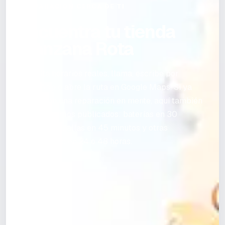
REPARACIÓN CERCA DE TI
Encuentra tu tienda
Manzana Rota
Consulta horarios reales, llama, escribe por
WhatsApp o abre la ruta en Google Maps. Si ya
vienes con una reparación en mente, aquí también
ves los tiempos publicados: baterías en 30
minutos, pantallas en 45 minutos y otras
reparaciones en 24 o 48 horas.