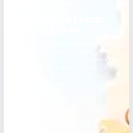
REPARACIÓN CERCA DE TI
Encuentra tu tienda
Manzana Rota
Consulta horarios reales, llama, escribe por
WhatsApp o abre la ruta en Google Maps. Si ya
vienes con una reparación en mente, aquí también
ves los tiempos publicados: baterías en 30
minutos, pantallas en 45 minutos y otras
reparaciones en 24 o 48 horas.