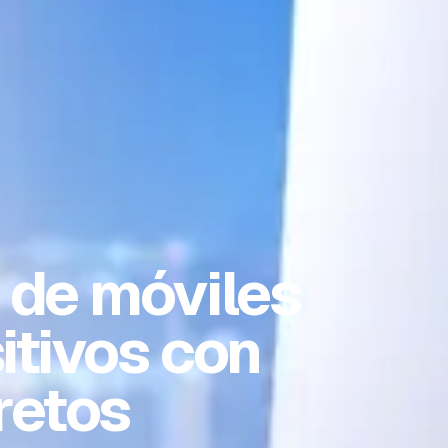
 de móviles
itivos con
retos