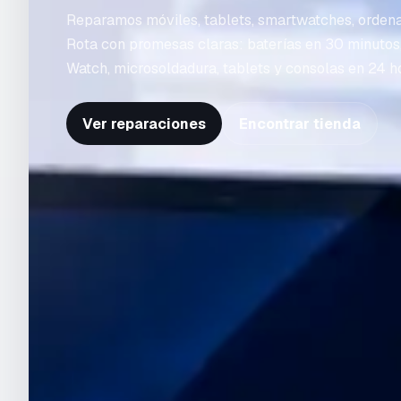
Reparamos móviles, tablets, smartwatches, orden
Rota con promesas claras: baterías en 30 minutos
Watch, microsoldadura, tablets y consolas en 24 h
Ver reparaciones
Encontrar tienda