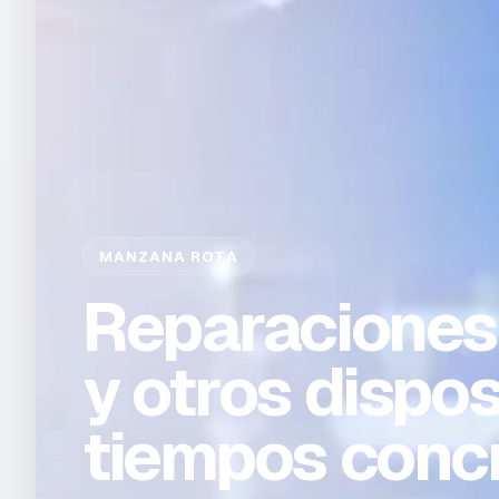
MANZANA ROTA
Reparaciones
y otros dispos
tiempos conc