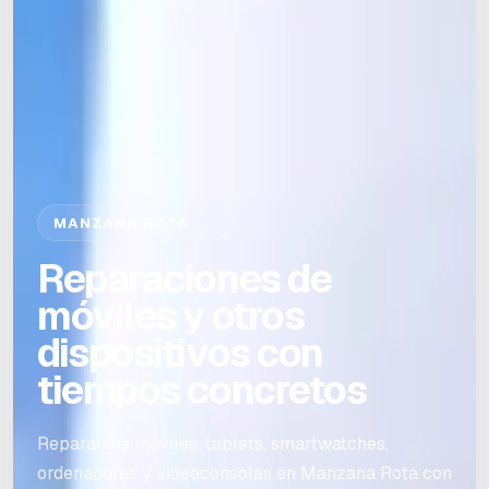
MANZANA ROTA
Reparaciones de
móviles y otros
dispositivos con
tiempos concretos
Reparamos móviles, tablets, smartwatches,
ordenadores y videoconsolas en Manzana Rota con