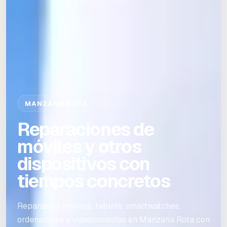
MANZANA ROTA
Reparaciones de
móviles y otros
dispositivos con
tiempos concretos
Reparamos móviles, tablets, smartwatches,
ordenadores y videoconsolas en Manzana Rota con