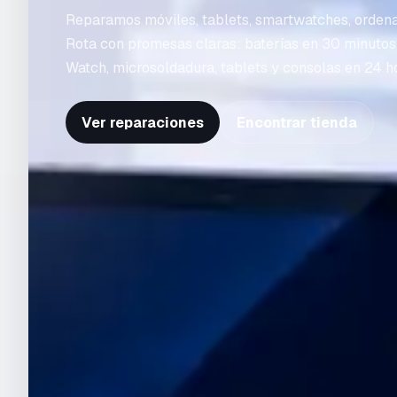
Reparamos móviles, tablets, smartwatches, orden
Rota con promesas claras: baterías en 30 minutos
Watch, microsoldadura, tablets y consolas en 24 h
Ver reparaciones
Encontrar tienda