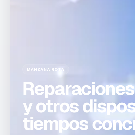
MANZANA ROTA
Reparaciones
y otros dispos
tiempos conc