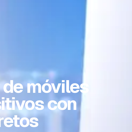
 de móviles
itivos con
retos