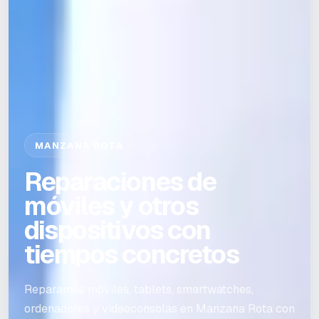
MANZANA ROTA
Reparaciones de
móviles y otros
dispositivos con
tiempos concretos
Reparamos móviles, tablets, smartwatches,
ordenadores y videoconsolas en Manzana Rota con