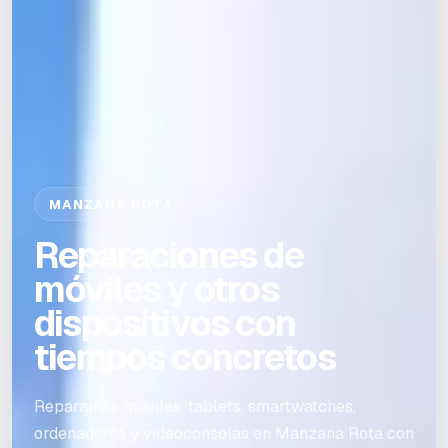
MANZANA ROTA
Reparaciones de
móviles y otros
dispositivos con
tiempos concretos
Reparamos móviles, tablets, smartwatches,
ordenadores y videoconsolas en Manzana Rota con