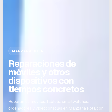
MANZANA ROTA
Reparaciones de
móviles y otros
dispositivos con
tiempos concretos
Reparamos móviles, tablets, smartwatches,
ordenadores y videoconsolas en Manzana Rota con