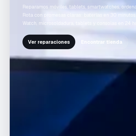
Reparamos móviles, tablets, smartwatches, orden
Rota con promesas claras: baterías en 30 minutos
Watch, microsoldadura, tablets y consolas en 24 h
Ver reparaciones
Encontrar tienda