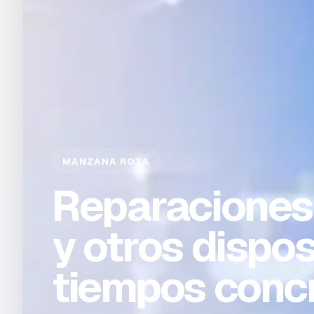
MANZANA ROTA
Reparaciones
y otros dispos
tiempos conc