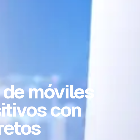
 de móviles
itivos con
retos