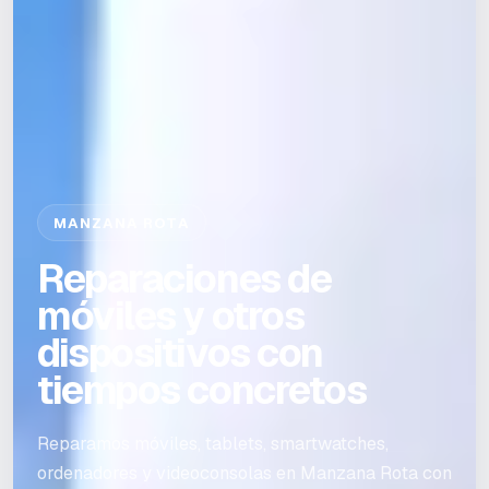
MANZANA ROTA
Reparaciones de
móviles y otros
dispositivos con
tiempos concretos
Reparamos móviles, tablets, smartwatches,
ordenadores y videoconsolas en Manzana Rota con