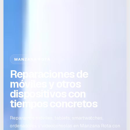
MANZANA ROTA
Reparaciones de
móviles y otros
dispositivos con
tiempos concretos
Reparamos móviles, tablets, smartwatches,
ordenadores y videoconsolas en Manzana Rota con