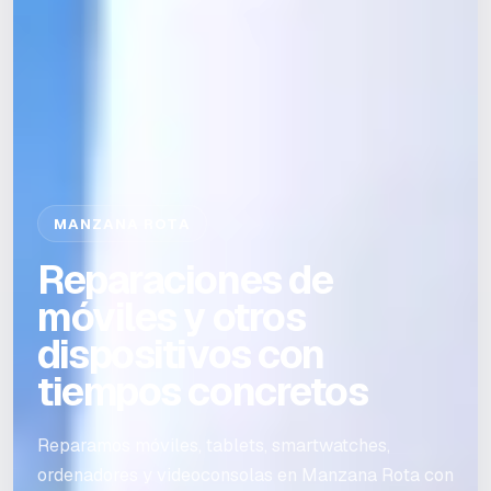
MANZANA ROTA
Reparaciones de
móviles y otros
dispositivos con
tiempos concretos
Reparamos móviles, tablets, smartwatches,
ordenadores y videoconsolas en Manzana Rota con