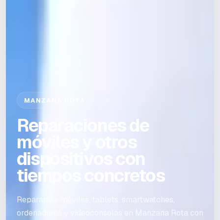
MANZANA ROTA
Reparaciones de
móviles y otros
dispositivos con
tiempos concretos
Reparamos móviles, tablets, smartwatches,
ordenadores y videoconsolas en Manzana Rota con